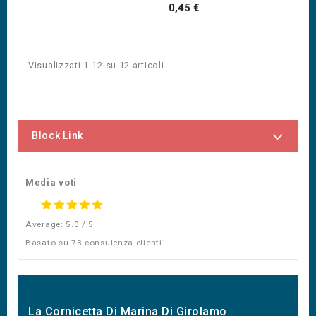
di
Prezzo
0,45 €
listino
Visualizzati 1-12 su 12 articoli
Block Link
Media voti
Average: 5.0 / 5
Basato su 73 consulenza clienti
La Cornicetta Di Marina Di Girolamo