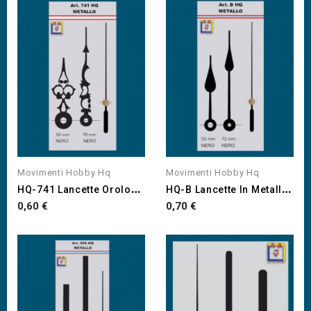
Movimenti Hobby Hq
Movimenti Hobby Hq
H
Q-741 Lancette Orologi...
H
Q-B Lancette In Metallo...
Prezzo
Prezzo
0,60 €
0,70 €