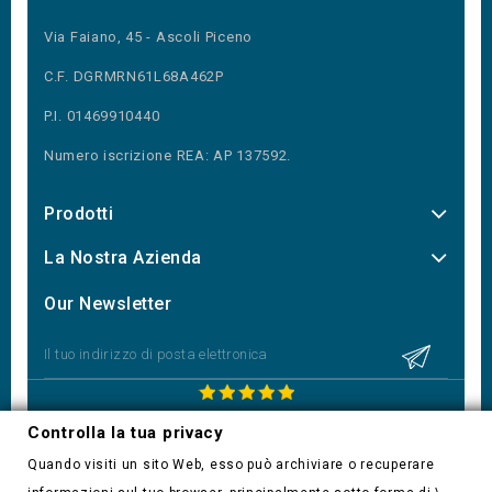
Via Faiano, 45 - Ascoli Piceno
C.F. DGRMRN61L68A462P
P.I. 01469910440
Numero iscrizione REA: AP 137592.
Prodotti
La Nostra Azienda
Our Newsletter
Movimenti Hobby HQ
- Media
5.0
/
5
- Basato su
2
consulenza
Controlla la tua privacy
clienti
Quando visiti un sito Web, esso può archiviare o recuperare