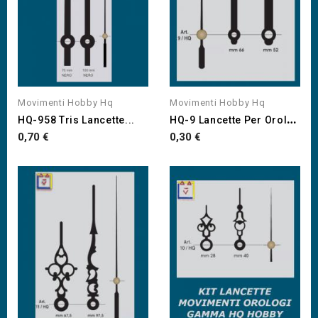
Movimenti Hobby Hq
Movimenti Hobby Hq
H
Q-9 Lancette Per Orologi...
HQ-958 Tris Lancette...
Prezzo
Prezzo
0,70 €
0,30 €