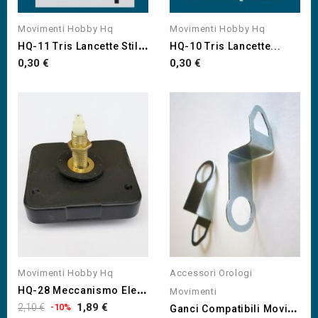
Movimenti Hobby Hq
Movimenti Hobby Hq
H
Q-11 Tris Lancette Stile...
HQ-10 Tris Lancette...
Prezzo
Prezzo
0,30 €
0,30 €
Movimenti Hobby Hq
Accessori Orologi
H
Q-28 Meccanismo Elevato...
Movimenti
Prezzo
Prezzo
G
Anci Compatibili Movimenti...
1,89 €
2,10 €
-10%