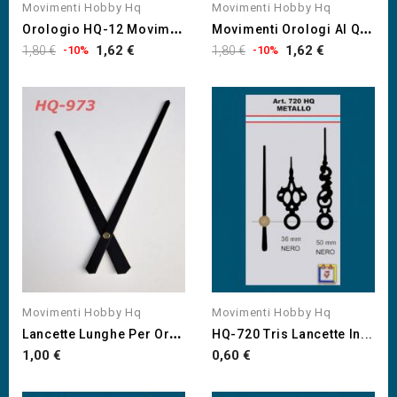
Movimenti Hobby Hq
Movimenti Hobby Hq
O
Rologio HQ-12 Movimento...
M
Ovimenti Orologi Al Quarzo...
Prezzo
Prezzo
Prezzo
Prezzo
1,62 €
1,62 €
1,80 €
-10%
1,80 €
-10%
di
di
listino
listino
Movimenti Hobby Hq
Movimenti Hobby Hq
L
Ancette Lunghe Per Orologi...
HQ-720 Tris Lancette In...
Prezzo
Prezzo
1,00 €
0,60 €