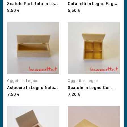
S
Catole Portafoto In Legno...
C
Ofanetti In Legno Faggio...
Prezzo
Prezzo
8,50 €
5,50 €
Oggetti In Legno
Oggetti In Legno
A
Stuccio In Legno Naturale...
Scatole In Legno Con...
Prezzo
Prezzo
7,50 €
7,20 €