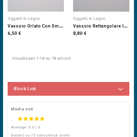
Oggetti In Legno
Oggetti In Legno
V
Assoio Orlato Con Smerli...
V
Assoio Rettangolare In...
Prezzo
Prezzo
6,50 €
8,80 €
Visualizzati 1-18 su 18 articoli
Block Link
Media voti
Average: 5.0 / 5
Basato su 73 consulenza clienti