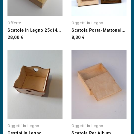
Offerte
Oggetti In Legno
S
Catola Porta-Mattonella...
Scatole In Legno 25x14...
Prezzo
Prezzo
28,00 €
8,30 €
Oggetti In Legno
Oggetti In Legno
Cestini In Legno...
Scatola Per Album...