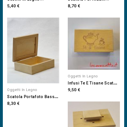
Prezzo
Prezzo
5,40 €
8,70 €
Oggetti In Legno
I
Nfusi Te E Tisane Scatole...
Prezzo
9,50 €
Oggetti In Legno
S
Catola Portafoto Basso...
Prezzo
8,30 €