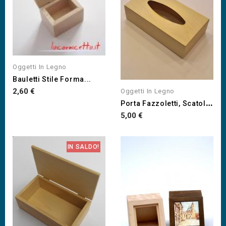
Oggetti In Legno
Bauletti Stile Forma...
Prezzo
2,60 €
Oggetti In Legno
P
Orta Fazzoletti, Scatola...
Prezzo
5,00 €
IN SALDO!