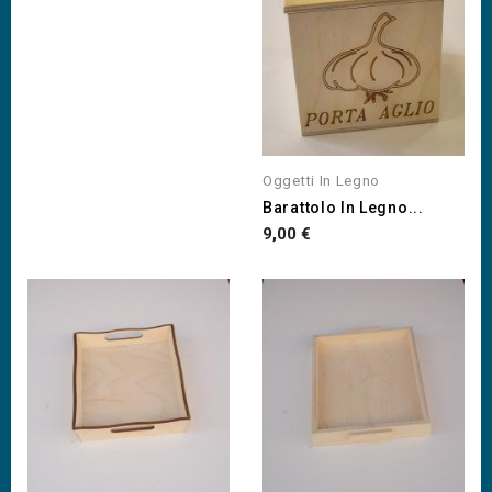
Oggetti In Legno
Barattolo In Legno...
Prezzo
9,00 €