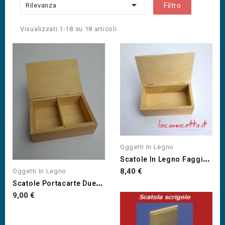

Rilevanza
Filtro
Visualizzati 1-18 su 18 articoli
Oggetti In Legno
S
Catole In Legno Faggio...
Prezzo
8,40 €
Oggetti In Legno
S
Catole Portacarte Due O...
Prezzo
9,00 €