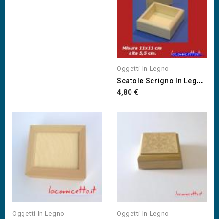
Oggetti In Legno
S
Catole Scrigno In Legno...
Prezzo
4,80 €
Oggetti In Legno
Oggetti In Legno