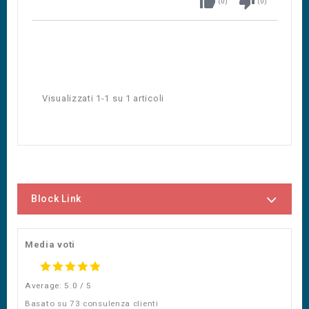
thumb_up
thumb_down
(
0
)
(
0
)
Visualizzati 1-1 su 1 articoli
Block Link
Media voti
Average: 5.0 / 5
Basato su 73 consulenza clienti