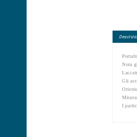
Descrizi
Portafo
Nota gl
Laccatu
Gli acc
Orienta
Misura
I parti