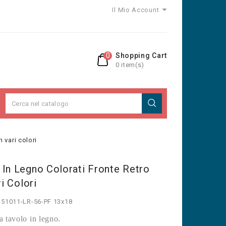
Il Mio Account
0
Shopping Cart
0 item(s)
n vari colori
 In Legno Colorati Fronte Retro
ri Colori
151011-LR-56-PF 13x18
a tavolo in legno.