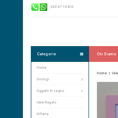
333 67 15 812
Categorie
Chi Siamo
Home
Home
Ide
Orologi
Oggetti In Legno
Idee Regalo
Offerte