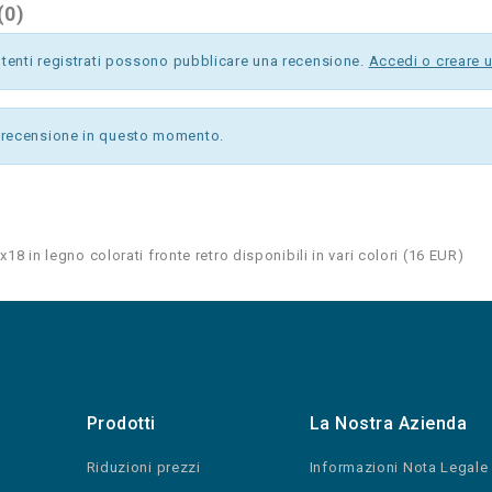
(0)
utenti registrati possono pubblicare una recensione.
Accedi o creare 
recensione in questo momento.
18 in legno colorati fronte retro disponibili in vari colori
(
16
EUR
)
Prodotti
La Nostra Azienda
Riduzioni prezzi
Informazioni Nota Legale