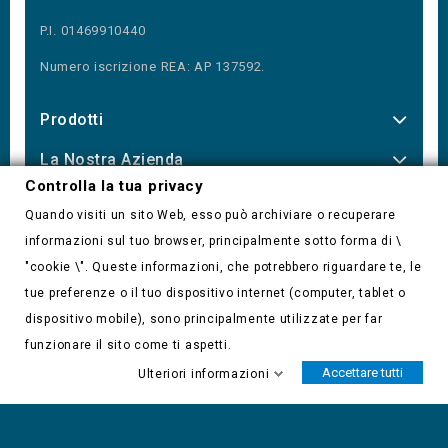
P.I. 01469910440
Numero iscrizione REA: AP 137592.
Prodotti
La Nostra Azienda
Controlla la tua privacy
Our Newsletter
Quando visiti un sito Web, esso può archiviare o recuperare
informazioni sul tuo browser, principalmente sotto forma di \
"cookie \". Queste informazioni, che potrebbero riguardare te, le
tue preferenze o il tuo dispositivo internet (computer, tablet o
Controlla la tua privacy
dispositivo mobile), sono principalmente utilizzate per far
funzionare il sito come ti aspetti.
Accettare tutti
Ulteriori informazioni
© 2026 - Software di Ecommerce di PrestaShop™