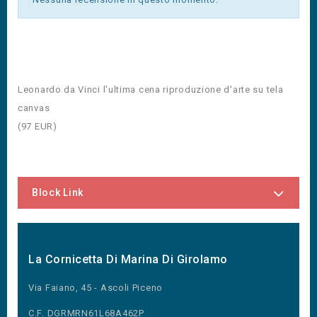
Leonardo da Vinci l'ultima cena riproduzione d'arte su tela
canvas
(
97
EUR
)
Block Link
La Cornicetta Di Marina Di Girolamo
Via Faiano, 45 - Ascoli Piceno
C.F. DGRMRN61L68A462P