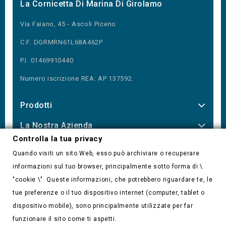
La Cornicetta Di Marina Di Girolamo
Via Faiano, 45 - Ascoli Piceno
C.F. DGRMRN61L68A462P
P.I. 01469910440
Numero iscrizione REA: AP 137592.
Prodotti
La Nostra Azienda
Controlla la tua privacy
Our Newsletter
Quando visiti un sito Web, esso può archiviare o recuperare
informazioni sul tuo browser, principalmente sotto forma di \
"cookie \". Queste informazioni, che potrebbero riguardare te, le
tue preferenze o il tuo dispositivo internet (computer, tablet o
Controlla la tua privacy
dispositivo mobile), sono principalmente utilizzate per far
funzionare il sito come ti aspetti.