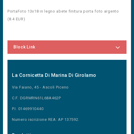
PortaFoto 13x18 in legno abete finitura porta foto argento
(
8.4
EUR
)
Block Link
La Cornicetta Di Marina Di Girolamo
Via Faiano, 45 - Ascoli Piceno
C.F. DGRMRN61L68A462P
P.I. 01469910440
Numero iscrizione REA: AP 137592.