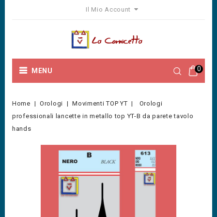
Il Mio Account
0
MENU
Home
Orologi
Movimenti TOP YT
Orologi
professionali lancette in metallo top YT-B da parete tavolo
hands