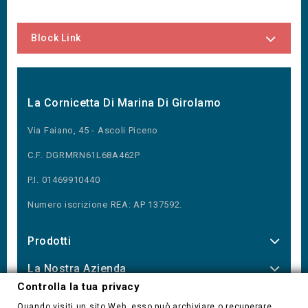
Block Link
La Cornicetta Di Marina Di Girolamo
Via Faiano, 45 - Ascoli Piceno
C.F. DGRMRN61L68A462P
P.I. 01469910440
Numero iscrizione REA: AP 137592.
Prodotti
La Nostra Azienda
Controlla la tua privacy
Our Newsletter
Quando visiti un sito Web, esso può archiviare o recuperare