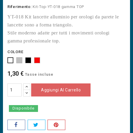
Riferimento:
Kit-Top-YT-018 gamma TOP
YT-018 Kit lancette alluminio per orologi da parete le
lancette sono a forma triangolo.
Stile moderno adatte per tutti i movimenti orologi
gamma professionale top.
COLORE
Tappino
Tappino
Tappino
Tappino
Grigio
Nero
Rosso
Bianco
1,30 €
Tasse incluse
Aggiungi Al Carrello
Disponibile