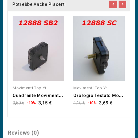
Potrebbe Anche Piacerti
Movimenti Top Yt
Movimenti Top Yt
M
Q
Uadrante Movimento...
O
Rologio Testato Movimento...
3,15 €
3,69 €
3,50 €
-10%
4,10 €
-10%
3,
Reviews (0)