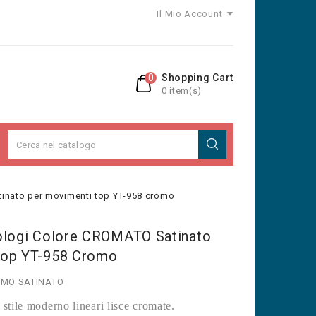
Il Mio Account
0
Shopping Cart
0 item(s)
tinato per movimenti top YT-958 cromo
ologi Colore CROMATO Satinato
Top YT-958 Cromo
OMO SATINATO
 stile moderno lineari lisce cromate.