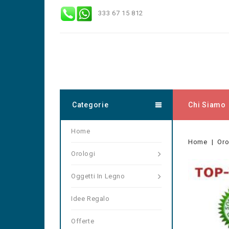
333 67 15 812
Categorie
Chi Siamo
Home
Home
Oro
Orologi
Oggetti In Legno
Idee Regalo
Offerte