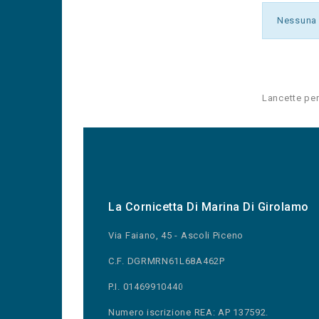
Nessuna 
Lancette pe
La Cornicetta Di Marina Di Girolamo
Via Faiano, 45 - Ascoli Piceno
C.F. DGRMRN61L68A462P
P.I. 01469910440
Numero iscrizione REA: AP 137592.