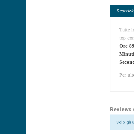
Descrizi
Tutte l
top co
Ore 8
Minut
Secon
Per ult
Reviews 
Solo gli 