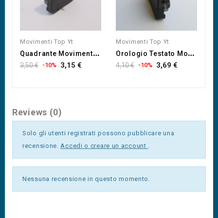
Movimenti Top Yt
Movimenti Top Yt
M
Q
Uadrante Movimento...
O
Rologio Testato Movimento...
3,15 €
3,69 €
3,50 €
-10%
4,10 €
-10%
3,
Reviews (0)
Solo gli utenti registrati possono pubblicare una
recensione.
Accedi o creare un account
.
Nessuna recensione in questo momento.