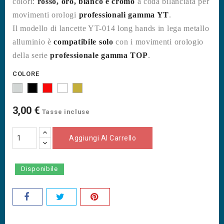
colori:
rosso, oro, bianco e cromo
a coda bilanciata per
movimenti orologi
professionali gamma YT
.
Il modello di lancette YT-014 long hands in lega metallo
alluminio è
compatibile solo
con i movimenti orologio
della serie
professionale gamma TOP
.
COLORE
Metallico
Tappino
Bianco
Oro
Nero
Rosso
3,00 €
Tasse incluse
Aggiungi Al Carrello
Disponibile