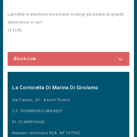
Lancette in alluminio movimenti orologi da parete di grandi
dimensioni in vari
(
3
EUR
)
Block Link
La Cornicetta Di Marina Di Girolamo
Via Faiano, 45 - Ascoli Piceno
C.F. DGRMRN61L68A462P
P.I. 01469910440
Numero iscrizione REA: AP 137592.