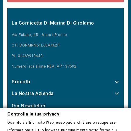
La Cornicetta Di Marina Di Girolamo
Via Faiano, 45 - Ascoli Piceno
C.F. DGRMRN61L68A462P
P.I. 01469910440
Numero iscrizione REA: AP 137592.
Prodotti
La Nostra Azienda
Our Newsletter
Controlla la tua privacy
Quando visiti un sito Web, esso può archiviare o recuperare
informazioni sul tuo browser, principalmente sotto forma di \