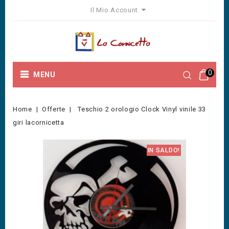
Il Mio Account
0
MENU
Home
Offerte
Teschio 2 orologio Clock Vinyl vinile 33
giri lacornicetta
IN SALDO!