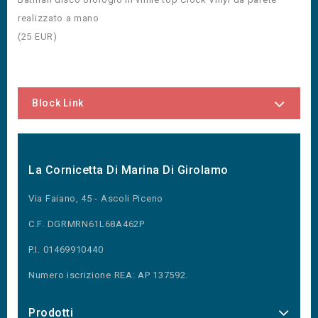
realizzato a mano
(
25
EUR
)
Block Link
La Cornicetta Di Marina Di Girolamo
Via Faiano, 45 - Ascoli Piceno
C.F. DGRMRN61L68A462P
P.I. 01469910440
Numero iscrizione REA: AP 137592.
Prodotti