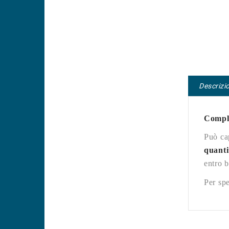
Descrizi
Comple
Può ca
quanti
entro 
Per spe