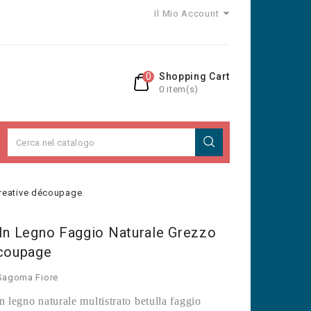
Il Mio Account
0
Shopping Cart
0 item(s)
 creative découpage
 In Legno Faggio Naturale Grezzo
écoupage
Sagoma Fiore
n legno naturale multistrato betulla faggio