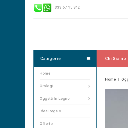
333 67 15 812
Categorie
Chi Siamo
Home
Home
Ogg
Orologi
Oggetti In Legno
Idee Regalo
Offerte