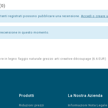
(0)
utenti registrati possono pubblicare una recensione.
Accedi o creare 
recensione in questo momento.
ore in legno faggio naturale grezzo arti creative découpage
(
6.6
EUR
)
Prodotti
La Nostra Azienda
Riduzioni prezzi
Informazioni Nota Legale