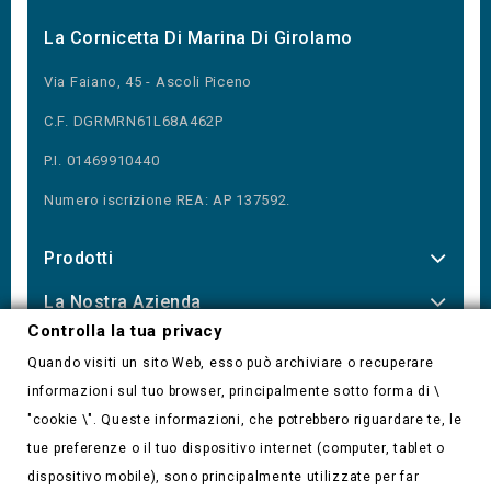
La Cornicetta Di Marina Di Girolamo
Via Faiano, 45 - Ascoli Piceno
C.F. DGRMRN61L68A462P
P.I. 01469910440
Numero iscrizione REA: AP 137592.
Prodotti
La Nostra Azienda
Controlla la tua privacy
Our Newsletter
Quando visiti un sito Web, esso può archiviare o recuperare
informazioni sul tuo browser, principalmente sotto forma di \
"cookie \". Queste informazioni, che potrebbero riguardare te, le
tue preferenze o il tuo dispositivo internet (computer, tablet o
Controlla la tua privacy
dispositivo mobile), sono principalmente utilizzate per far