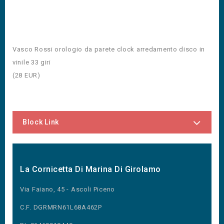
Vasco Rossi orologio da parete clock arredamento disco in
vinile 33 giri
(
28
EUR
)
Block Link
La Cornicetta Di Marina Di Girolamo
Via Faiano, 45 - Ascoli Piceno
C.F. DGRMRN61L68A462P